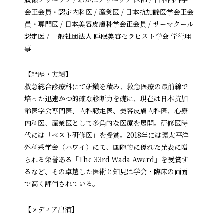
会正会員・認定内科医 / 産業医 / 日本抗加齢医学会正会
員・専門医 / 日本美容皮膚科学会正会員 / サーマクール
認定医 / 一般社団法人 睡眠美容セラピスト学会 学術理
事
【経歴・実績】
救急総合診療科にて研鑽を積み、救急医療の最前線で
培った迅速かつ的確な診断力を礎に、現在は日本抗加
齢医学会専門医、内科認定医、美容皮膚内科医、心療
内科医、産業医として多角的な医療を展開。研修医時
代には「ベスト研修医」を受賞。2018年には環太平洋
外科系学会（ハワイ）にて、国際的に優れた発表に贈
られる栄誉ある「The 33rd Wada Award」を受賞す
るなど、その卓越した医術と知見は学会・臨床の両面
で高く評価されている。
【メディア出演】