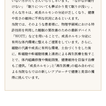
いない方がたくさんいらっしゃいます。「なかなか寝付
けない」「眠りについても夢ばかり見て眠りが浅い」、
そんな方々は、成長ホルモンの分泌が乏しくなり、健康
や若さの維持に不利な状況にあるといえます。
当院では、そのような患者様に、物理学領域における特
許技術を利用した睡眠の質改善のための最新デバイス
「WOTT」などを用いることで、成長ホルモン分泌に
有利な体内環境に整えるご提案をしています。さらに、
細胞の代謝や成長に有利な環境、土台づくりをした後
に、幹細胞や幹細胞培養上清液による再生医療を施すこ
とで、体内組織修復や機能回復、健康維持を目指す治療
もご提供。｢成長ホルモン｣と｢再生医療｣の組み合わせに
よる当院ならではの新しいアプローチで健康と美容の獲
得に挑んでいます。