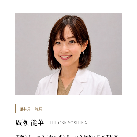
毛髪再生・
栄養・体質検査
療
理事長 ・院長
廣瀬 能華
HIROSE YOSHIKA
廣瀬クリニック / わかばクリニック 医師 / 日本内科学