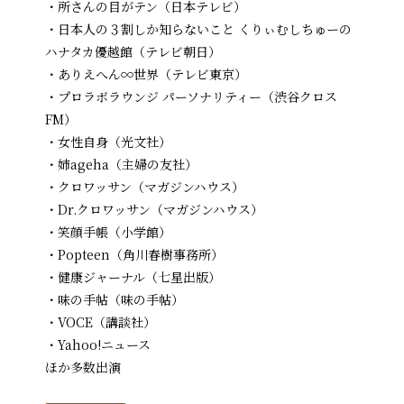
・所さんの目がテン（日本テレビ）
・日本人の３割しか知らないこと くりぃむしちゅーの
ハナタカ優越館（テレビ朝日）
・ありえへん∞世界（テレビ東京）
・プロラボラウンジ パーソナリティー（渋谷クロス
FM）
・女性自身（光文社）
・姉ageha（主婦の友社）
・クロワッサン（マガジンハウス）
・Dr.クロワッサン（マガジンハウス）
・笑顔手帳（小学館）
・Popteen（角川春樹事務所）
・健康ジャーナル（七星出版）
・味の手帖（味の手帖）
・VOCE（講談社）
・Yahoo!ニュース
ほか多数出演